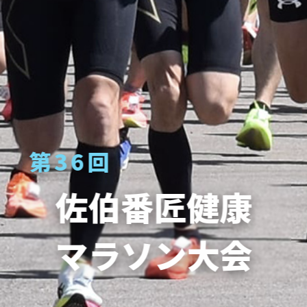
第36回
佐伯番匠健康
マラソン大会